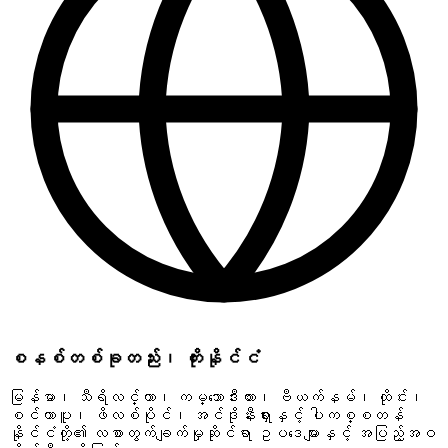
စနစ်တစ်ခုတည်း၊ ကိုးနိုင်ငံ
မြန်မာ၊ သီရိလင်္ကာ၊ ကမ္ဘောဒီးယား၊ ဗီယက်နမ်၊ ထိုင်း၊
စင်ကာပူ၊ ဖိလစ်ပိုင်၊ အင်ဒိုနီးရှားနှင့် ပါကစ္စတန်
နိုင်ငံတို့၏ လစာတွက်ချက်မှုဆိုင်ရာ ဥပဒေများနှင့် အပြည့်အဝ