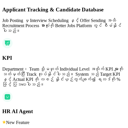
Applicant Tracking & Candidate Database
Job Posting မှ Interview Scheduling နှင့် Offer Sending အထိ
Recruitment Process အားလုံးကို Better Jobs Platform တွင် စီမံနိုင်
ပါသည်။
KPI
Department၊ Team သို့မဟုတ် Individual Level အလိုက် KPI များကို
သတ်မှတ်ပြီး Track လုပ်နိုင်ပါသည်။ System သည် Target KPI
နှင့် Actual KPI ကို လစဉ် နှိုင်းယှဉ်တွက်ချက်၍ ရလဒ်ကို %
ဖြင့် ပြသပေးပါသည်။
HR AI Agent
New Feature