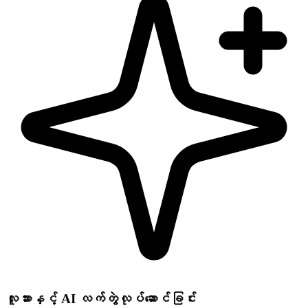
လူသားနှင့် AI လက်တွဲလုပ်ဆောင်ခြင်း