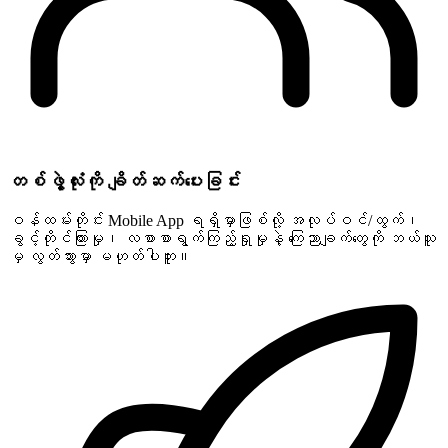
တစ်ဖွဲ့လုံးကို ချိတ်ဆက်ပေးခြင်း
ဝန်ထမ်းတိုင်း Mobile App ရရှိမှာဖြစ်လို့ အလုပ်ဝင်/ထွက်၊
ခွင့်တိုင်ကြားမှု၊ လစာစာရွက်ကြည့်ရှုမှုနဲ့ ကြေညာချက်တွေကို ဘယ်သူ
မှ လွတ်သွားမှာ မဟုတ်ပါဘူး။