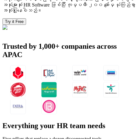
အသုံးများဆုံး HR Software ဖြစ်ပြီး ကုမ္ပဏီ ၂၀၀ ကျော်မှ ယုံကြည်စွာ
အသုံးပြုနေပါသည်။
Try it Free
Trusted by
1,000+
companies across
APAC
Everything your HR team needs
Five pillars that replace a dozen disconnected tools.