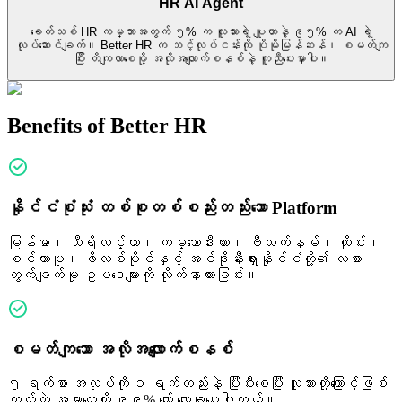
HR AI Agent
ခေတ်သစ် HR ကမ္ဘာအတွက် ၅% က လူသားရဲ့ ဗျူဟာနဲ့ ၉၅% က AI ရဲ့
လုပ်ဆောင်ချက်။ Better HR က သင့်လုပ်ငန်းကို ပိုမိုမြန်ဆန်၊ စမတ်ကျ
ပြီး တိကျလာစေဖို့ အလိုအလျောက်စနစ်နဲ့ ကူညီပေးမှာပါ။
Benefits of Better HR
နိုင်ငံစုံသုံး တစ်စုတစ်စည်းတည်းသော Platform
မြန်မာ၊ သီရိလင်္ကာ၊ ကမ္ဘောဒီးယား၊ ဗီယက်နမ်၊ ထိုင်း၊
စင်ကာပူ၊ ဖိလစ်ပိုင်နှင့် အင်ဒိုနီးရှားနိုင်ငံတို့၏ လစာ
တွက်ချက်မှု ဥပဒေများကို လိုက်နာထားခြင်း။
စမတ်ကျသော အလိုအလျောက်စနစ်
၅ ရက်စာ အလုပ်ကို ၁ ရက်တည်းနဲ့ ပြီးစီးစေပြီး လူသားတို့ကြောင့်ဖြစ်
တတ်တဲ့ အမှားတွေကို ၉၉% ကျော် လျှော့ချပေးပါတယ်။