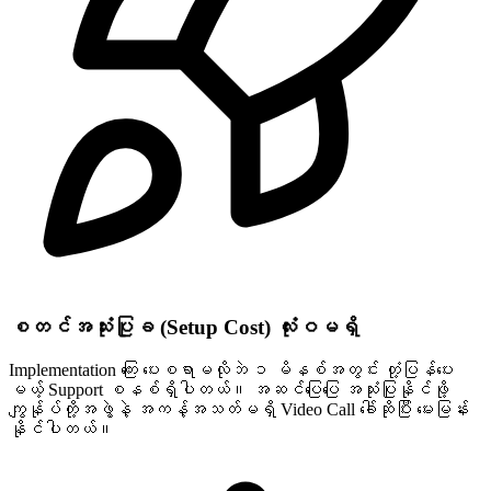
စတင်အသုံးပြုခ (Setup Cost) လုံးဝမရှိ
Implementation ကြေး ပေးစရာမလိုဘဲ ၁ မိနစ်အတွင်း တုံ့ပြန်ပေး
မယ့် Support စနစ်ရှိပါတယ်။ အဆင်ပြေပြေ အသုံးပြုနိုင်ဖို့
ကျွန်ုပ်တို့အဖွဲ့နဲ့ အကန့်အသတ်မရှိ Video Call ခေါ်ဆိုပြီး မေးမြန်း
နိုင်ပါတယ်။