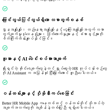
ပြောင်းလွယ်ပြင်လွယ်ရှိသော လစာတွက်စနစ်
ဌာနအမျိုးမျိုး၊ တည်နေရာအမျိုးမျိုးနှင့် ငွေကြေးအမျိုးမျိုးအတွက် လစာ
တွက်ချက်မှုပုံသေနည်းများ၊ ဖြတ်တောက်မှုများနှင့် ခံစားခွင့်များကို
စိတ်ကြိုက်ထိန်းချုပ်နိုင်ခြင်း။
လူသားနှင့် AI ပေါင်းစပ်အားသာချက်
ရိုးရှင်းတဲ့ ခိုင်းစေချက်တွေနဲ့တင် ရှုပ်ထွေးတဲ့ HR လုပ်ငန်းစဉ်တွေ
ကို AI Assistant က အမြန်ဆုံး ပြီးမြောက်အောင် ကူညီပေးပါတယ်။
ဝန်ထမ်းများနှင့် ပိုမိုနီးကပ်စေခြင်း
Better HR Mobile App ကနေတစ်ဆင့် ဝန်ထမ်းတိုင်း လိုအပ်တဲ့
အချက်အလက်တွေကို အချိန်နဲ့တစ်ပြေးညီ ရရှိစေပါတယ်။