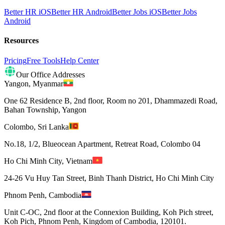
Better HR iOS
Better HR Android
Better Jobs iOS
Better Jobs
Android
Resources
Pricing
Free Tools
Help Center
Our Office Addresses
Yangon
,
Myanmar
One 62 Residence B, 2nd floor, Room no 201, Dhammazedi Road,
Bahan Township, Yangon
Colombo
,
Sri Lanka
No.18, 1/2, Blueocean Apartment, Retreat Road, Colombo 04
Ho Chi Minh City
,
Vietnam
24-26 Vu Huy Tan Street, Binh Thanh District, Ho Chi Minh City
Phnom Penh
,
Cambodia
Unit C-OC, 2nd floor at the Connexion Building, Koh Pich street,
Koh Pich, Phnom Penh, Kingdom of Cambodia, 120101.