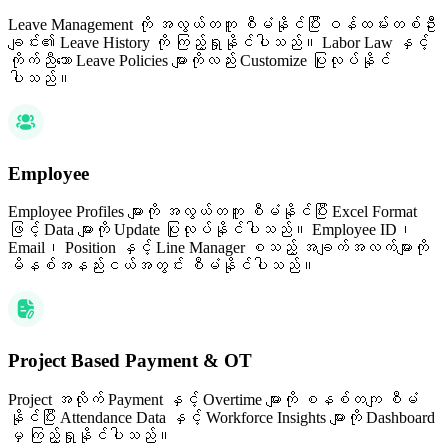
Leave Management ကို အလွယ်တကူ စီမံနိုင်ပြီး ဝန်ထမ်းတစ်ဦး
ချင်း၏ Leave History ကို ကြည့်ရှုနိုင်ပါသည်။ Labor Law နှင့်
ကိုက်ညီသော Leave Policies များကိုလည်း Customize ပြုလုပ်နိုင်
ပါသည်။
Employee
Employee Profiles များကို အလွယ်တကူ စီမံနိုင်ပြီး Excel Format
ဖြင့် Data များကို Update ပြုလုပ်နိုင်ပါသည်။ Employee ID၊
Email၊ Position နှင့် Line Manager စသည့် အချက်အလက်များကို
မိနစ်အနည်းငယ်အတွင်း စီမံနိုင်ပါသည်။
Project Based Payment & OT
Project အလိုက် Payment နှင့် Overtime များကို စနစ်တကျ စီမံ
နိုင်ပြီး Attendance Data နှင့် Workforce Insights များကို Dashboard
မှ ကြည့်ရှုနိုင်ပါသည်။