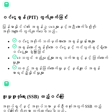
ဝင်ငွေခွန် (PIT) တွက်ချက်ခြင်း
မြန်မာနိုင်ငံ၏ အခွန်ဥပဒေများနှင့်အညီ အောက်ပါတို့ကို
အလိုအလျောက် တွက်ချက်ပေးပါသည် -
ဝင်ငွေအလိုက် သတ်မှတ်ထားသော အခွန်နှုန်းထားများ
အခွန်ဆောင်ရန်လိုသော ဝင်ငွေနှင့် ကင်းလွတ်ခွင့်ရှိသော
ဝင်ငွေများ ခွဲခြားခြင်း
ဒေသတွင်း စည်းမျဉ်းများအရ သက်သာခွင့်နှင့် ဖြတ်တောက်
မှုများ
လစဉ် အခွန်ဖြတ်တောက်မှုနှင့် နှစ်ချုပ် အခွန်
စာရင်းညှိနှိုင်းမှုများ
လူမှုဖူလုံရေး (SSB) ထည့်ဝင်ကြေး
အလုပ်ရှင်နှင့် အလုပ်သမား နှစ်ဦးစလုံးအတွက် SSB ထည့်
ဝင်ကြေးကို တိကျစွာ တွက်ချက်ပေးပါသည် -