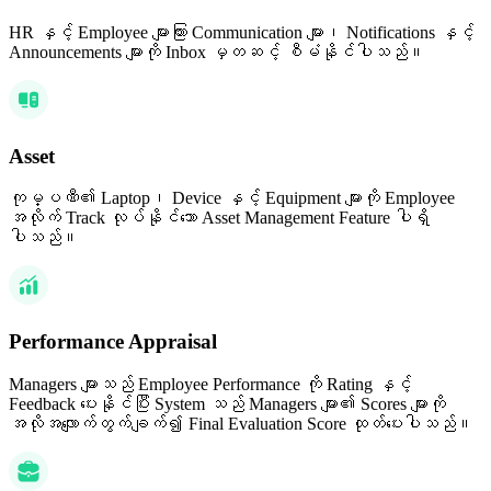
HR နှင့် Employee များကြား Communication များ၊ Notifications နှင့်
Announcements များကို Inbox မှတဆင့် စီမံနိုင်ပါသည်။
Asset
ကုမ္ပဏီ၏ Laptop၊ Device နှင့် Equipment များကို Employee
အလိုက် Track လုပ်နိုင်သော Asset Management Feature ပါရှိ
ပါသည်။
Performance Appraisal
Managers များသည် Employee Performance ကို Rating နှင့်
Feedback ပေးနိုင်ပြီး System သည် Managers များ၏ Scores များကို
အလိုအလျောက်တွက်ချက်၍ Final Evaluation Score ထုတ်ပေးပါသည်။