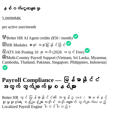
နှစ်ဝက်ငွေပေးချေမှု
5,000
MMK
per active user/month
Better HR AI Agent credits ($50 / month)
HR Modules အားလုံး အသုံးပြုနိုင်ခြင်း
ATS Job Posting 10 ခုအထိ (2026 အတွင်း Free)
Multi-Country Payroll Support (Vietnam, Sri Lanka, Myanmar,
Cambodia, Thailand, Pakistan, Singapore, Philippines, Indonesia)
Payroll Compliance —
မြန်မာနိုင်ငံ
အတွက် တွက်ချက်မှုစနစ်များ
Better HR တွင် မြန်မာနိုင်ငံ၏ အခွန်ဥပဒေ၊ အာမခံနှင့်
လူမှုဖူလုံရေး စည်းမျဉ်းများအတိုင်း အလိုအလျောက် တွက်ချက်ပေးမည့်
Localized Payroll Engine ပါဝင်ပါသည်။