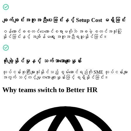
ချက်ချင်းအကူအညီပေးခြင်းနှင့် Setup Cost မရှိခြင်း
ဝန်ဆောင်ခစတင်ပေးဆောင်စရာမလိုဘဲ အခမဲ့ စတင်အသုံးပြု
နိုင်ခြင်းနှင့် အချိန်မရွေး အကူအညီရယူနိုင်ခြင်း။
တိုးချဲ့နိုင်မှုနှင့် သက်သာသောစျေးနှုန်း
လုပ်ငန်းစုကြီးများသုံးနိုင်သည့် စွမ်းဆောင်ရည်ကို SME လုပ်ငန်းများ
အတွက် သင့်တင့်မျှတသော စျေးနှုန်းဖြင့် ရရှိနိုင်ခြင်း။
Why teams switch to Better HR