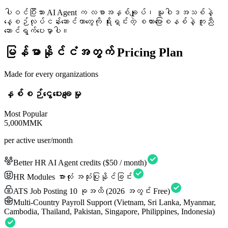
ပါဝင်ပြီးသား AI Agent က လစာအနှစ်ချုပ်၊ မူဝါဒအသစ်နဲ့
နေ့စဉ်လုပ်ငန်းဆောင်တာတွေကို ရိုးရှင်းတဲ့ စကားပြောစနစ်နဲ့ ကူညီ
ဆောင်ရွက်ပေးမှာပါ။
မြန်မာနိုင်ငံအတွက် Pricing Plan
Made for every organizations
နှစ်စဉ်ငွေပေးချေမှု
Most Popular
5,000
MMK
per active user/month
Better HR AI Agent credits ($50 / month)
HR Modules အားလုံး အသုံးပြုနိုင်ခြင်း
ATS Job Posting 10 ခုအထိ (2026 အတွင်း Free)
Multi-Country Payroll Support (Vietnam, Sri Lanka, Myanmar,
Cambodia, Thailand, Pakistan, Singapore, Philippines, Indonesia)