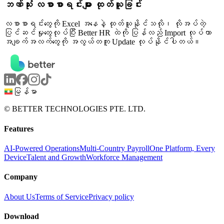
ဘဏ်သုံး လစာစာရင်းများ ထုတ်ယူခြင်း
လစာစာရင်းတွေကို Excel အနေနဲ့ ထုတ်ယူနိုင်သလို၊ လိုအပ်တဲ့
ပြင်ဆင်မှုတွေလုပ်ပြီး Better HR ထဲကို ပြန်လည် Import လုပ်ကာ
အချက်အလက်တွေကို အလွယ်တကူ Update လုပ်နိုင်ပါတယ်။
မြန်မာ
© BETTER TECHNOLOGIES PTE. LTD.
Features
AI-Powered Operations
Multi-Country Payroll
One Platform, Every
Device
Talent and Growth
Workforce Management
Company
About Us
Terms of Service
Privacy policy
Download