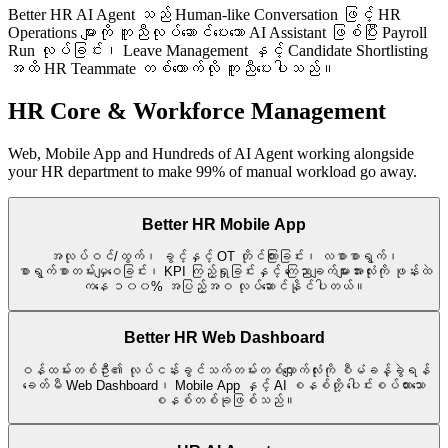
Better HR AI Agent သည် Human-like Conversation ဖြင့် HR
Operations များကို ကူညီလုပ်ဆောင်ပေးသော AI Assistant ဖြစ်ပြီး Payroll
Run လုပ်ခြင်း၊ Leave Management နှင့် Candidate Shortlisting
အထိ HR Teammate တစ်ယောက်လို ကူညီပေးပါသည်။
HR Core & Workforce Management
Web, Mobile App and Hundreds of AI Agent working alongside
your HR department to make 99% of manual workload go away.
Better HR Mobile App
အလုပ်ဝင်/ထွက်၊ ခွင့်နှင့် OT တိုင်ကြားခြင်း၊ လစာစာရွက်၊
စာရွက်စာတမ်းမျှဝေခြင်း၊ KPI ကြည့်ရှုခြင်းနှင့် ကြေညာချက်များအားလုံးကို ဖုန်းထဲ
ကနေ ၁၀၀% အပြည့်အဝ လုပ်ဆောင်နိုင်ပါတယ်။
Better HR Web Dashboard
ဝန်ထမ်းတစ်ဦး၏ လုပ်ငန်းခွင်သက်တမ်းတစ်လျှောက်လုံးကို စီမံခန့်ခွဲရန်
ခေတ်မီ Web Dashboard၊ Mobile App နှင့် AI စနစ်တို့ ပေါင်းစပ်ထားသော
စနစ်တစ်ခုဖြစ်သည်။