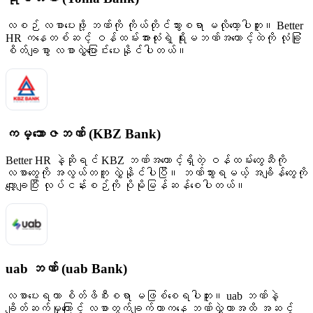
လစဉ် လစာပေးဖို့ ဘဏ်ကို ကိုယ်တိုင်သွားစရာ မလိုတော့ပါဘူး။ Better
HR ကနေတစ်ဆင့် ဝန်ထမ်းအားလုံးရဲ့ ရိုးမဘဏ်အကောင့်ထဲကို လုံခြုံ
စိတ်ချစွာ လစာလွှဲပြောင်းပေးနိုင်ပါတယ်။
ကမ္ဘောဇဘဏ် (KBZ Bank)
Better HR နဲ့ဆိုရင် KBZ ဘဏ်အကောင့်ရှိတဲ့ ဝန်ထမ်းတွေဆီကို
လစာတွေကို အလွယ်တကူ လွှဲနိုင်ပါပြီ။ ဘဏ်သွားရမယ့် အချိန်တွေကို
လျှော့ချပြီး လုပ်ငန်းစဉ်ကို ပိုမိုမြန်ဆန်စေပါတယ်။
uab ဘဏ် (uab Bank)
လစာပေးရတာ စိတ်ဖိစီးစရာ မဖြစ်စေရပါဘူး။ uab ဘဏ်နဲ့
ချိတ်ဆက်မှုကြောင့် လစာတွက်ချက်တာကနေ ဘဏ်လွှဲတာအထိ အဆင့်