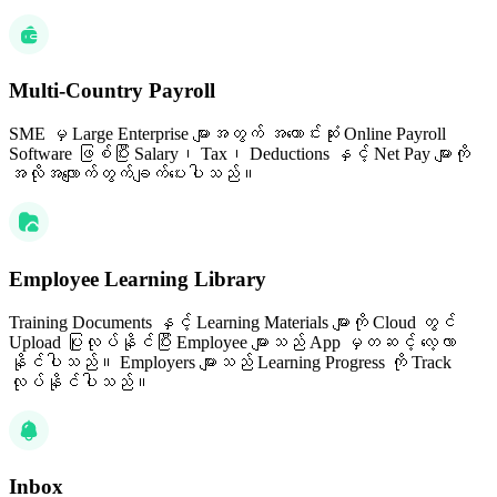
Multi-Country Payroll
SME မှ Large Enterprise များအတွက် အကောင်းဆုံး Online Payroll
Software ဖြစ်ပြီး Salary၊ Tax၊ Deductions နှင့် Net Pay များကို
အလိုအလျောက်တွက်ချက်ပေးပါသည်။
Employee Learning Library
Training Documents နှင့် Learning Materials များကို Cloud တွင်
Upload ပြုလုပ်နိုင်ပြီး Employee များသည် App မှတဆင့် လေ့လာ
နိုင်ပါသည်။ Employers များသည် Learning Progress ကို Track
လုပ်နိုင်ပါသည်။
Inbox