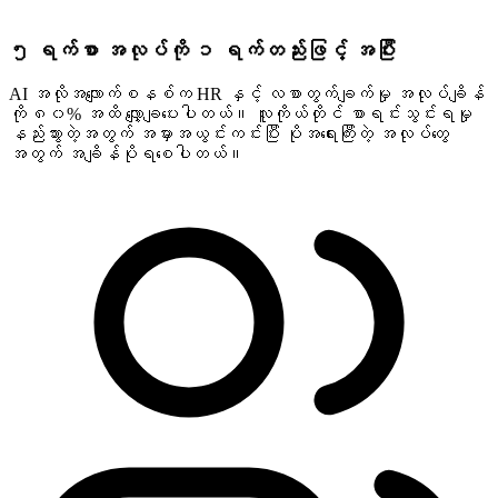
၅ ရက်စာ အလုပ်ကို ၁ ရက်တည်းဖြင့် အပြီး
AI အလိုအလျောက်စနစ်က HR နှင့် လစာတွက်ချက်မှု အလုပ်ချိန်
ကို ၈၀% အထိ လျှော့ချပေးပါတယ်။ လူကိုယ်တိုင် စာရင်းသွင်းရမှု
နည်းသွားတဲ့အတွက် အမှားအယွင်းကင်းပြီး ပိုအရေးကြီးတဲ့ အလုပ်တွေ
အတွက် အချိန်ပိုရစေပါတယ်။