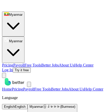
Myanmar
Myanmar
Pricing
Payroll
Free Tools
Better Jobs
About Us
Help Center
Log In
Try it free
Home
Pricing
Payroll
Free Tools
Better Jobs
About Us
Help Center
Language
English
English
Myanmar
မြန်မာဘာသာ (Burmese)