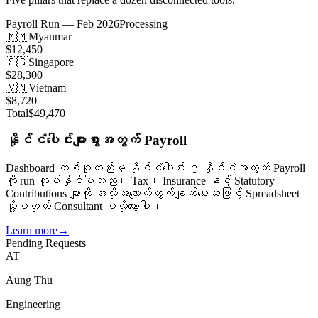
Payroll Run — Feb 2026
Processing
🇲🇲
Myanmar
$12,450
🇸🇬
Singapore
$28,300
🇻🇳
Vietnam
$8,720
Total
$49,470
နိုင်ငံပေါင်းများစွာအတွက် Payroll
Dashboard တစ်ခုတည်းမှ နိုင်ငံပေါင်း ၉ နိုင်ငံအတွက် Payroll
ကို run လုပ်နိုင်ပါသည်။ Tax၊ Insurance နှင့် Statutory
Contributions များကို အလိုအလျောက်တွက်ချက်ပေးသဖြင့် Spreadsheet
သို့မဟုတ် Consultant မလိုတော့ပါ။
Learn more
→
Pending Requests
AT
Aung Thu
Engineering