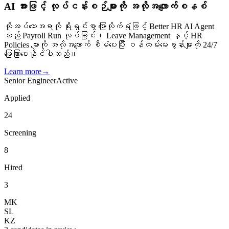
AI အားဖြင့် လုပ်ငန်းစဉ်များကို အလိုအလျောက်စနစ်
လိုအပ်သောအရာကို ရိုးရှင်းစွာ ပြောလိုက်ရုံဖြင့် Better HR AI Agent
သည် Payroll Run လုပ်ခြင်း၊ Leave Management နှင့် HR
Policies များကို အလိုအလျောက် စီမံပေးပြီး ဝန်ထမ်းမေးခွန်းများကို 24/7
ဖြေကြားပေးနိုင်ပါသည်။
Learn more
→
Senior Engineer
Active
Applied
24
Screening
8
Hired
3
MK
SL
KZ