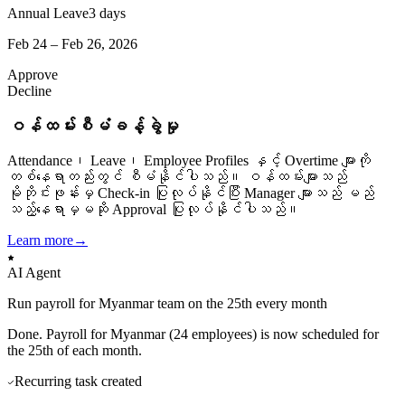
Annual Leave
3 days
Feb 24 – Feb 26, 2026
Approve
Decline
ဝန်ထမ်းစီမံခန့်ခွဲမှု
Attendance၊ Leave၊ Employee Profiles နှင့် Overtime များကို
တစ်နေရာတည်းတွင် စီမံနိုင်ပါသည်။ ဝန်ထမ်းများသည်
မိုဘိုင်းဖုန်းမှ Check-in ပြုလုပ်နိုင်ပြီး Manager များသည် မည်
သည့်နေရာမှမဆို Approval ပြုလုပ်နိုင်ပါသည်။
Learn more
→
AI Agent
Run payroll for Myanmar team on the 25th every month
Done. Payroll for Myanmar (24 employees) is now scheduled for
the 25th of each month.
Recurring task created