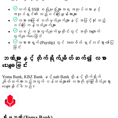
လက်ရှိ SSB စည်းမျဉ်းများအရ အလုပ်သမားနှင့်
အလုပ်ရှင်၏ ထည့်ဝင်ကြေးနှုန်းထားများ
လစာအခြေခံ သတ်မှတ်ချက်များနှင့် အမြင့်ဆုံး ထည့်
ဝင်ကြေး ကန့်သတ်ချက်များ
လစဉ် လစာတွက်ချက်မှုတိုင်းတွင် အလိုအလျောက်
တွက်ချက်ပေးခြင်း
လစာစာရွက် (Payslip) တွင် အသေးစိတ် ရှင်းလင်းစွာ ဖော်ပြ
ခြင်း
ဘဏ်များနှင့် တိုက်ရိုက်ချိတ်ဆက်၍ လစာ
ပေးချေခြင်း
Yoma Bank, KBZ Bank နှင့် uab Bank တို့နှင့် တိုက်ရိုက်
ချိတ်ဆက်ထားသည့်အတွက် ဝန်ထမ်းများ၏ လစာကို လုံခြုံစိတ်ချစွာ
ပေးချေနိုင်ပါသည်။
ရိုးမဘဏ် (Yoma Bank)