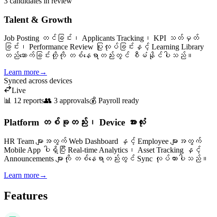
3 candidates in review
Talent & Growth
Job Posting တင်ခြင်း၊ Applicants Tracking၊ KPI သတ်မှတ်
ခြင်း၊ Performance Review ပြုလုပ်ခြင်းနှင့် Learning Library
တည်ဆောက်ခြင်းတို့ကို တစ်နေရာတည်းတွင် စီမံနိုင်ပါသည်။
Learn more
→
Synced across devices
Live
📊 12 reports
👥 3 approvals
💰 Payroll ready
Platform တစ်ခုတည်း၊ Device အားလုံး
HR Team များအတွက် Web Dashboard နှင့် Employee များအတွက်
Mobile App ပါရှိပြီး Real-time Analytics၊ Asset Tracking နှင့်
Announcements များကို တစ်နေရာတည်းတွင် Sync လုပ်ထားပါသည်။
Learn more
→
Features