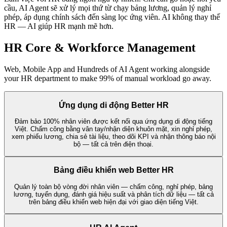
cầu, AI Agent sẽ xử lý mọi thứ từ chạy bảng lương, quản lý nghỉ
phép, áp dụng chính sách đến sàng lọc ứng viên. AI không thay thế
HR — AI giúp HR mạnh mẽ hơn.
HR Core & Workforce Management
Web, Mobile App and Hundreds of AI Agent working alongside
your HR department to make 99% of manual workload go away.
Ứng dụng di động Better HR
Đảm bảo 100% nhân viên được kết nối qua ứng dụng di động tiếng
Việt. Chấm công bằng vân tay/nhận diện khuôn mặt, xin nghỉ phép,
xem phiếu lương, chia sẻ tài liệu, theo dõi KPI và nhận thông báo nội
bộ — tất cả trên điện thoại.
Bảng điều khiển web Better HR
Quản lý toàn bộ vòng đời nhân viên — chấm công, nghỉ phép, bảng
lương, tuyển dụng, đánh giá hiệu suất và phân tích dữ liệu — tất cả
trên bảng điều khiển web hiện đại với giao diện tiếng Việt.