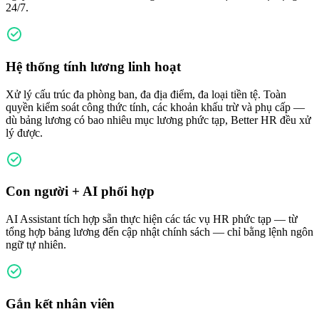
24/7.
Hệ thống tính lương linh hoạt
Xử lý cấu trúc đa phòng ban, đa địa điểm, đa loại tiền tệ. Toàn
quyền kiểm soát công thức tính, các khoản khấu trừ và phụ cấp —
dù bảng lương có bao nhiêu mục lương phức tạp, Better HR đều xử
lý được.
Con người + AI phối hợp
AI Assistant tích hợp sẵn thực hiện các tác vụ HR phức tạp — từ
tổng hợp bảng lương đến cập nhật chính sách — chỉ bằng lệnh ngôn
ngữ tự nhiên.
Gắn kết nhân viên