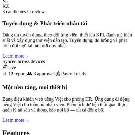
SL
KZ
3 candidates in review
Tuyển dụng & Phát triển nhân tài
Đăng tin tuyển dụng, theo dõi ứng viên, thiết lập KPI, đánh giá hiệu
suất và xây dựng thư viện đào tạo. Tuyển dụng, đo lường và phát
triển đội ngũ tại một nơi duy nhất.
Learn more
→
Synced across devices
Live
📊 12 reports
👥 3 approvals
💰 Payroll ready
Một nền tảng, mọi thiết bị
Bảng điều khiển web tiếng Việt cho phòng HR. Ứng dụng di động
tiếng Việt cho toàn bộ nhân viên. Phân tích dữ liệu thời gian thực,
quản lý tài sản và thông báo nội bộ — tất cả đồng bộ.
Learn more
→
Features