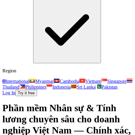
Region
🌐
International
Myanmar
Cambodia
Vietnam
Singapore
Thailand
Philippines
Indonesia
Sri Lanka
Pakistan
Log In
Try it free
Phần mềm Nhân sự & Tính
lương chuyên sâu cho doanh
nghiệp Việt Nam — Chính xác,