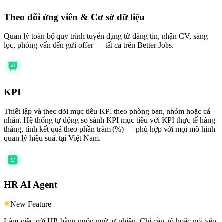
Theo dõi ứng viên & Cơ sở dữ liệu
Quản lý toàn bộ quy trình tuyển dụng từ đăng tin, nhận CV, sàng
lọc, phỏng vấn đến gửi offer — tất cả trên Better Jobs.
KPI
Thiết lập và theo dõi mục tiêu KPI theo phòng ban, nhóm hoặc cá
nhân. Hệ thống tự động so sánh KPI mục tiêu với KPI thực tế hàng
tháng, tính kết quả theo phần trăm (%) — phù hợp với mọi mô hình
quản lý hiệu suất tại Việt Nam.
HR AI Agent
New Feature
Làm việc với HR bằng ngôn ngữ tự nhiên. Chỉ cần gõ hoặc nói yêu