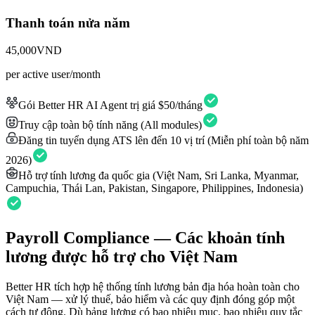
Thanh toán nửa năm
45,000
VND
per active user/month
Gói Better HR AI Agent trị giá $50/tháng
Truy cập toàn bộ tính năng (All modules)
Đăng tin tuyển dụng ATS lên đến 10 vị trí (Miễn phí toàn bộ năm
2026)
Hỗ trợ tính lương đa quốc gia (Việt Nam, Sri Lanka, Myanmar,
Campuchia, Thái Lan, Pakistan, Singapore, Philippines, Indonesia)
Payroll Compliance —
Các khoản tính
lương được hỗ trợ cho Việt Nam
Better HR tích hợp hệ thống tính lương bản địa hóa hoàn toàn cho
Việt Nam — xử lý thuế, bảo hiểm và các quy định đóng góp một
cách tự động. Dù bảng lương có bao nhiêu mục, bao nhiêu quy tắc