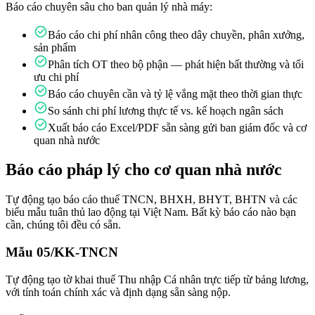
Báo cáo chuyên sâu cho ban quản lý nhà máy:
Báo cáo chi phí nhân công theo dây chuyền, phân xưởng,
sản phẩm
Phân tích OT theo bộ phận — phát hiện bất thường và tối
ưu chi phí
Báo cáo chuyên cần và tỷ lệ vắng mặt theo thời gian thực
So sánh chi phí lương thực tế vs. kế hoạch ngân sách
Xuất báo cáo Excel/PDF sẵn sàng gửi ban giám đốc và cơ
quan nhà nước
Báo cáo pháp lý cho cơ quan nhà nước
Tự động tạo báo cáo thuế TNCN, BHXH, BHYT, BHTN và các
biểu mẫu tuân thủ lao động tại Việt Nam. Bất kỳ báo cáo nào bạn
cần, chúng tôi đều có sẵn.
Mẫu 05/KK-TNCN
Tự động tạo tờ khai thuế Thu nhập Cá nhân trực tiếp từ bảng lương,
với tính toán chính xác và định dạng sẵn sàng nộp.