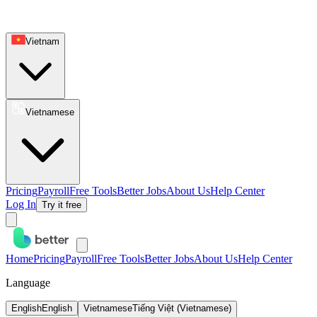
Vietnam
Vietnamese
Pricing
Payroll
Free Tools
Better Jobs
About Us
Help Center
Log In
Try it free
Home
Pricing
Payroll
Free Tools
Better Jobs
About Us
Help Center
Language
English
English
Vietnamese
Tiếng Việt (Vietnamese)