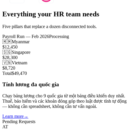
Everything your HR team needs
Five pillars that replace a dozen disconnected tools.
Payroll Run — Feb 2026
Processing
🇲🇲
Myanmar
$12,450
🇸🇬
Singapore
$28,300
🇻🇳
Vietnam
$8,720
Total
$49,470
Tính lương đa quốc gia
Chạy bảng lương cho 9 quốc gia từ một bảng điều khiển duy nhất.
Thuế, bảo hiểm và các khoản đóng góp theo luật được tính tự động
— không cần spreadsheet, không cần tư vấn ngoài.
Learn more
→
Pending Requests
AT